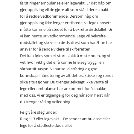
først ringer ambulanse eller legevakt. Er det håp om
gjenoppliving vil de gjøre alt som står i deres makt
for å redde vedkommende. Dersom håp om
gjenoppliving ikke lenger er tilstede, vil lege uansett
måtte komme på stedet for å bekrefte dødsfallet før
vi kan hente ut vedkommende. Lege vil bekrefte
dødsfallet og skrive en dødsattest som han/hun har
ansvar for å sende videre til skifteretten.
Det kan føles som et stort sjokk å miste noen, og vi
vet hvor viktig det er å kunne føle seg trygg i en
sårbar situasjon. Vi har solid erfaring og god
kunnskap i håndtering av alt det praktiske i og rundt
slike situasjoner. Du trenger selvsagt ikke vente til
lege eller ambulanse har ankommet for å snakke
med oss. Vi er tilgjengelig for deg når som helst når
du trenger råd og veiledning.
Følg våre steg under:
Ring 113 eller legevakt – De sender ambulanse eller
lege for å stadfeste dødsfallet