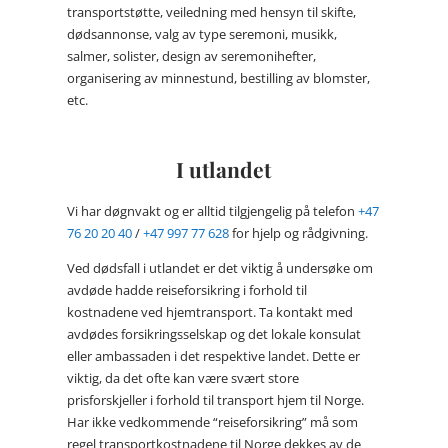
transportstøtte, veiledning med hensyn til skifte,
dødsannonse, valg av type seremoni, musikk,
salmer, solister, design av seremonihefter,
organisering av minnestund, bestilling av blomster,
etc.
I utlandet
Vi har døgnvakt og er alltid tilgjengelig på telefon
+47
76 20 20 40
/
+47 997 77 628
for hjelp og rådgivning.
Ved dødsfall i utlandet er det viktig å undersøke om
avdøde hadde reiseforsikring i forhold til
kostnadene ved hjemtransport. Ta kontakt med
avdødes forsikringsselskap og det lokale konsulat
eller ambassaden i det respektive landet. Dette er
viktig, da det ofte kan være svært store
prisforskjeller i forhold til transport hjem til Norge.
Har ikke vedkommende “reiseforsikring” må som
regel transportkostnadene til Norge dekkes av de