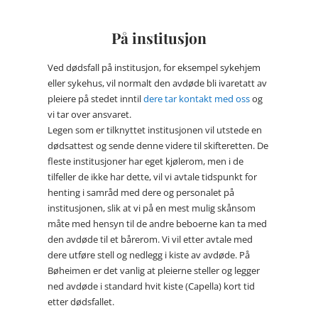
På institusjon
Ved dødsfall på institusjon, for eksempel sykehjem
eller sykehus, vil normalt den avdøde bli ivaretatt av
pleiere på stedet inntil
dere tar kontakt med oss
og
vi tar over ansvaret.
Legen som er tilknyttet institusjonen vil utstede en
dødsattest og sende denne videre til skifteretten. De
fleste institusjoner har eget kjølerom, men i de
tilfeller de ikke har dette, vil vi avtale tidspunkt for
henting i samråd med dere og personalet på
institusjonen, slik at vi på en mest mulig skånsom
måte med hensyn til de andre beboerne kan ta med
den avdøde til et bårerom. Vi vil etter avtale med
dere utføre stell og nedlegg i kiste av avdøde. På
Bøheimen er det vanlig at pleierne steller og legger
ned avdøde i standard hvit kiste (Capella) kort tid
etter dødsfallet.