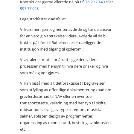
Kontakt oss gjerne allerede nå på tlf.
76 20 20 40
eller
997 77 628
Lege stadfester dødsfallet.
Vi kommer hjem og henter avdøde og tar da ansvar
for en verdig ivaretakelse videre. Avdøde vil da bli
fraktet på båre til Bøheimen eller nærliggende
institusjon med tilgang til kjølerom.
Vi avtaler et møte for å kartlegge den videre
prosessen med hensyn til hva dere ønsker og hva
som må og bør gjøres.
Vi kan bistå med alt det praktiske til begravelsen
som utfylling av offentlige dokumenter, søknad om
gravferdsstønad til NAV eller en eventuell
transportstøtte, veiledning med hensyn til skifte,
dødsannonse, valg av type seremoni, musikk,
salmer, solister, design av programhefter,
organisering av minnestund, bestilling av blomster,
etc.