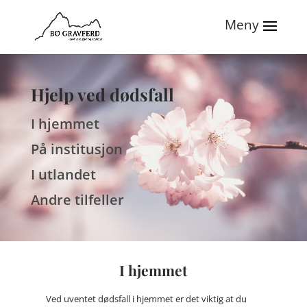
Hjelp ved dødsfall
I hjemmet
På institusjon
I utlandet
Andre tilfeller
I hjemmet
Ved uventet dødsfall i hjemmet er det viktig at du