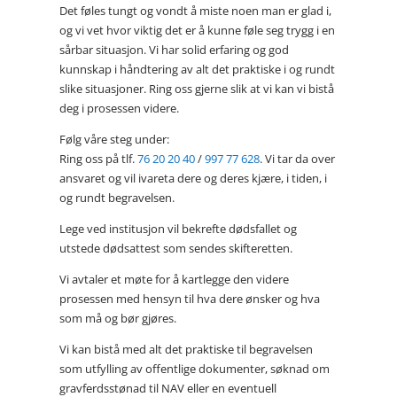
Det føles tungt og vondt å miste noen man er glad i,
og vi vet hvor viktig det er å kunne føle seg trygg i en
sårbar situasjon. Vi har solid erfaring og god
kunnskap i håndtering av alt det praktiske i og rundt
slike situasjoner. Ring oss gjerne slik at vi kan vi bistå
deg i prosessen videre.
Følg våre steg under:
Ring oss på tlf.
76 20 20 40
/
997 77 628
. Vi tar da over
ansvaret og vil ivareta dere og deres kjære, i tiden, i
og rundt begravelsen.
Lege ved institusjon vil bekrefte dødsfallet og
utstede dødsattest som sendes skifteretten.
Vi avtaler et møte for å kartlegge den videre
prosessen med hensyn til hva dere ønsker og hva
som må og bør gjøres.
Vi kan bistå med alt det praktiske til begravelsen
som utfylling av offentlige dokumenter, søknad om
gravferdsstønad til NAV eller en eventuell